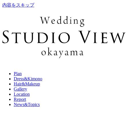
内容をスキップ
Plan
Dress&Kimono
Hair&Makeup
Gallery
Location
Report
News&Topics