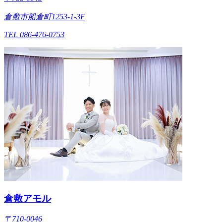
倉敷市船倉町1253-1-3F
TEL 086-476-0753
倉敷アモル
〒710-0046