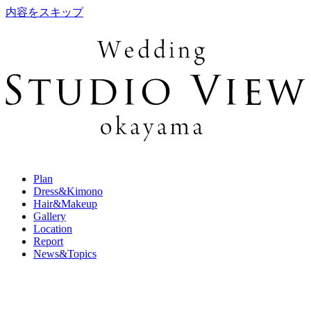
内容をスキップ
Plan
Dress&Kimono
Hair&Makeup
Gallery
Location
Report
News&Topics