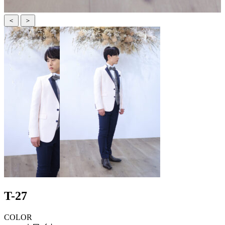
＜
＞
T-27
COLOR