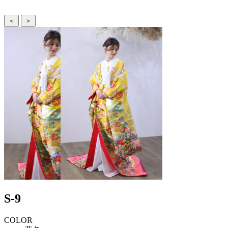
＜
＞
S-9
COLOR