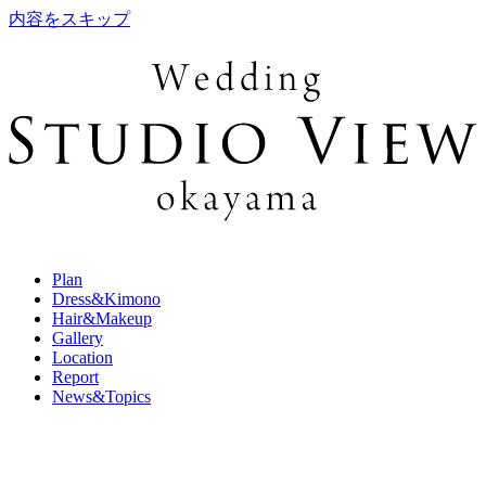
内容をスキップ
Plan
Dress&Kimono
Hair&Makeup
Gallery
Location
Report
News&Topics