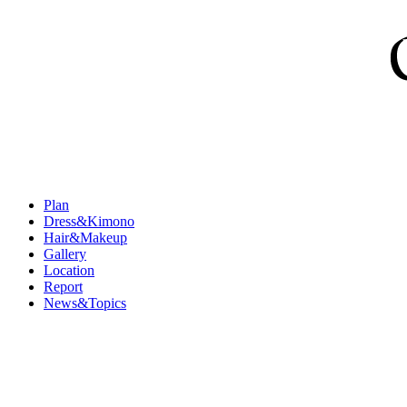
Plan
Dress&Kimono
Hair&Makeup
Gallery
Location
Report
News&Topics