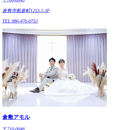
倉敷市船倉町1253-1-3F
TEL 086-476-0753
倉敷アモル
〒710-0046