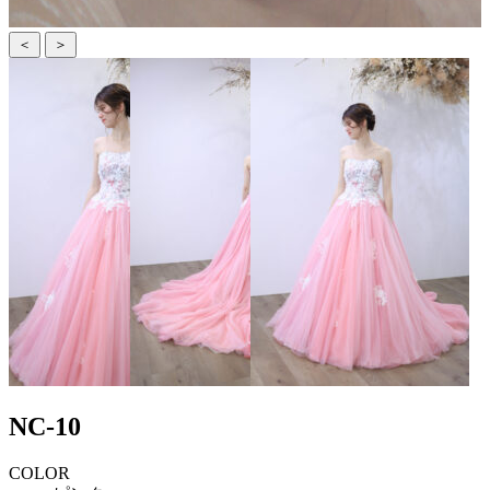
＜
＞
NC-10
COLOR