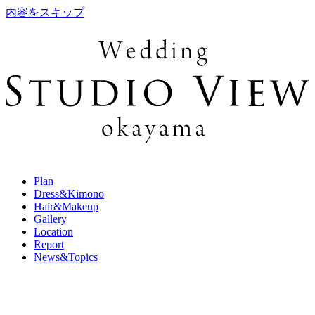
内容をスキップ
Plan
Dress&Kimono
Hair&Makeup
Gallery
Location
Report
News&Topics