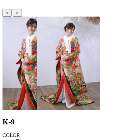
＜
＞
K-9
COLOR