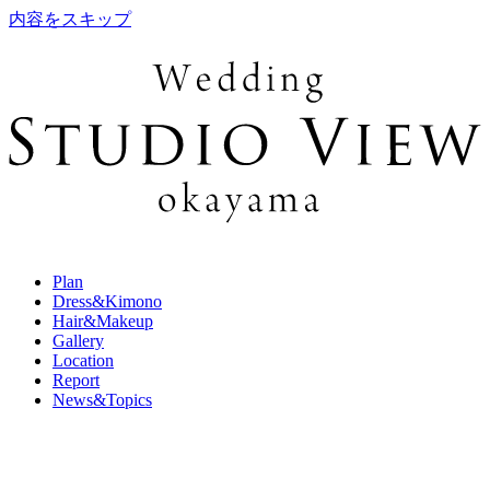
内容をスキップ
Plan
Dress&Kimono
Hair&Makeup
Gallery
Location
Report
News&Topics