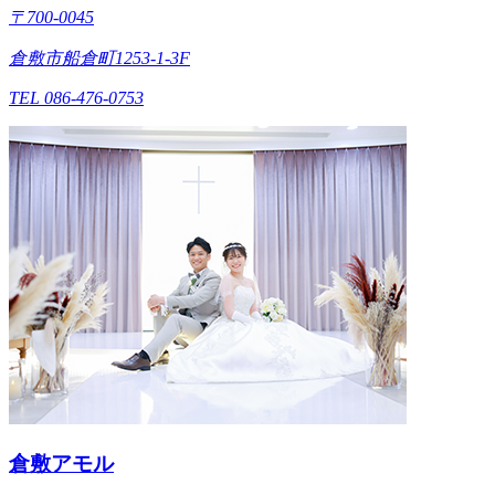
〒700-0045
倉敷市船倉町1253-1-3F
TEL 086-476-0753
倉敷アモル