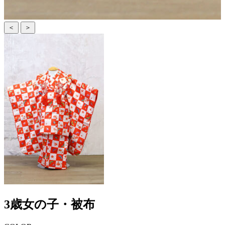
＜
＞
3歳女の子・被布