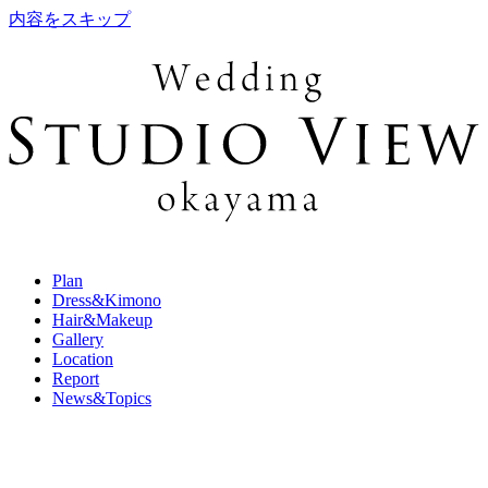
内容をスキップ
Plan
Dress&Kimono
Hair&Makeup
Gallery
Location
Report
News&Topics