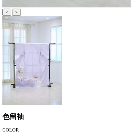
＜
＞
色留袖
COLOR