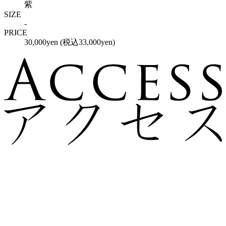
紫
SIZE
-
PRICE
30,000yen (税込33,000yen)