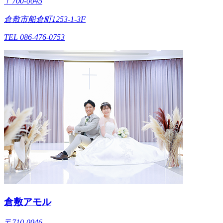
〒700-0045
倉敷市船倉町1253-1-3F
TEL 086-476-0753
倉敷アモル
〒710-0046