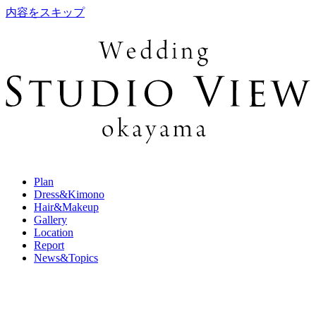
内容をスキップ
Plan
Dress&Kimono
Hair&Makeup
Gallery
Location
Report
News&Topics