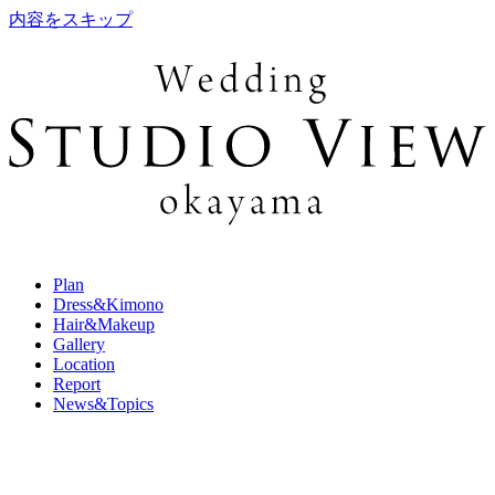
内容をスキップ
Plan
Dress&Kimono
Hair&Makeup
Gallery
Location
Report
News&Topics