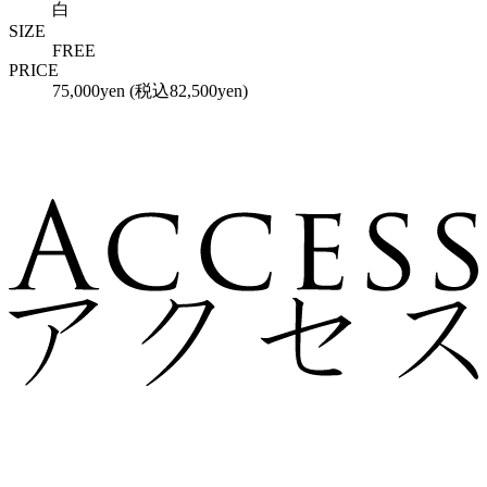
白
SIZE
FREE
PRICE
75,000yen (税込82,500yen)