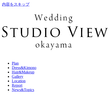
内容をスキップ
Plan
Dress&Kimono
Hair&Makeup
Gallery
Location
Report
News&Topics