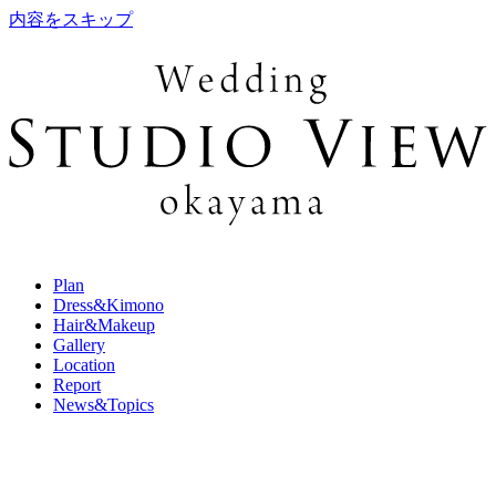
内容をスキップ
Plan
Dress&Kimono
Hair&Makeup
Gallery
Location
Report
News&Topics