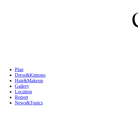
Plan
Dress&Kimono
Hair&Makeup
Gallery
Location
Report
News&Topics