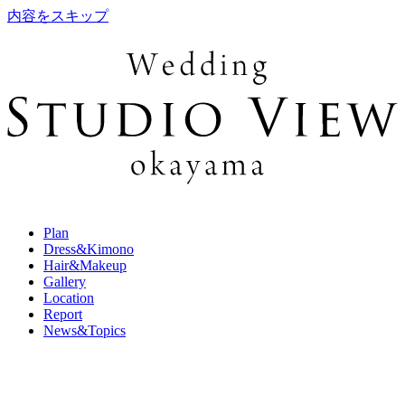
内容をスキップ
Plan
Dress&Kimono
Hair&Makeup
Gallery
Location
Report
News&Topics